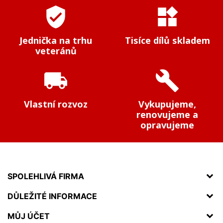
verified_user
widgets
Jednička na trhu
Tisíce dílů skladem
veteránů
local_shipping
build
Vlastní rozvoz
Vykupujeme,
renovujeme a
opravujeme
SPOLEHLIVÁ FIRMA
DŮLEŽITÉ INFORMACE
MŮJ ÚČET