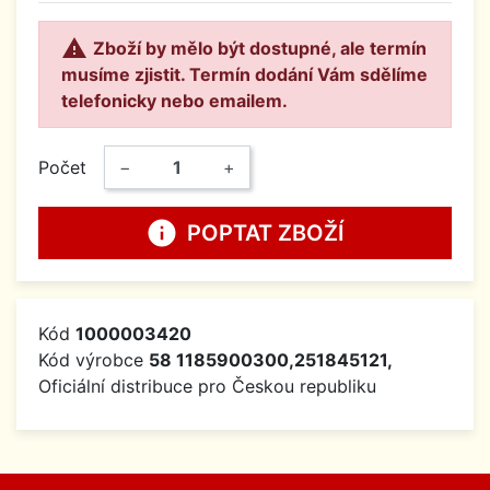

Zboží by mělo být dostupné, ale termín
musíme zjistit. Termín dodání Vám sdělíme
telefonicky nebo emailem.
Počet
−
+
info
POPTAT ZBOŽÍ
Kód
1000003420
Kód výrobce
58 1185900300,251845121,
Oficiální distribuce pro Českou republiku