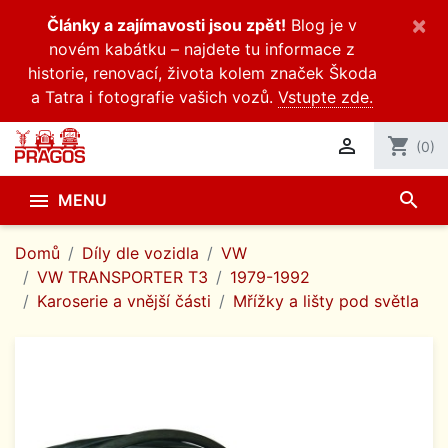
×
Články a zajímavosti jsou zpět!
Blog je v
novém kabátku – najdete tu informace z
historie, renovací, života kolem značek Škoda
a Tatra i fotografie vašich vozů.
Vstupte zde.

shopping_cart
(0)
search

MENU
Domů
Díly dle vozidla
VW
VW TRANSPORTER T3
1979-1992
Karoserie a vnější části
Mřížky a lišty pod světla