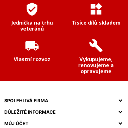
verified_user
widgets
Jednička na trhu
Tisíce dílů skladem
veteránů
local_shipping
build
Vlastní rozvoz
Vykupujeme,
renovujeme a
opravujeme
SPOLEHLIVÁ FIRMA
DŮLEŽITÉ INFORMACE
MŮJ ÚČET