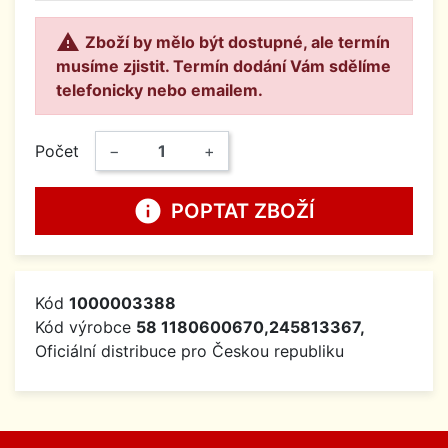

Zboží by mělo být dostupné, ale termín
musíme zjistit. Termín dodání Vám sdělíme
telefonicky nebo emailem.
Počet
−
+
info
POPTAT ZBOŽÍ
Kód
1000003388
Kód výrobce
58 1180600670,245813367,
Oficiální distribuce pro Českou republiku