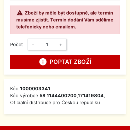

Zboží by mělo být dostupné, ale termín
musíme zjistit. Termín dodání Vám sdělíme
telefonicky nebo emailem.
Počet
−
+
info
POPTAT ZBOŽÍ
Kód
1000003341
Kód výrobce
58 1144400200,171419804,
Oficiální distribuce pro Českou republiku