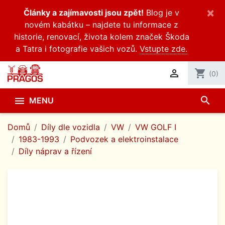
×
Články a zajímavosti jsou zpět!
Blog je v
novém kabátku – najdete tu informace z
historie, renovací, života kolem značek Škoda
a Tatra i fotografie vašich vozů.
Vstupte zde.

shopping_cart
(0)
search

MENU
Domů
Díly dle vozidla
VW
VW GOLF I
1983-1993
Podvozek a elektroinstalace
Díly náprav a řízení