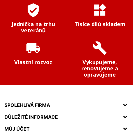
verified_user
widgets
Jednička na trhu
Tisíce dílů skladem
veteránů
local_shipping
build
Vlastní rozvoz
Vykupujeme,
renovujeme a
opravujeme
SPOLEHLIVÁ FIRMA
DŮLEŽITÉ INFORMACE
MŮJ ÚČET