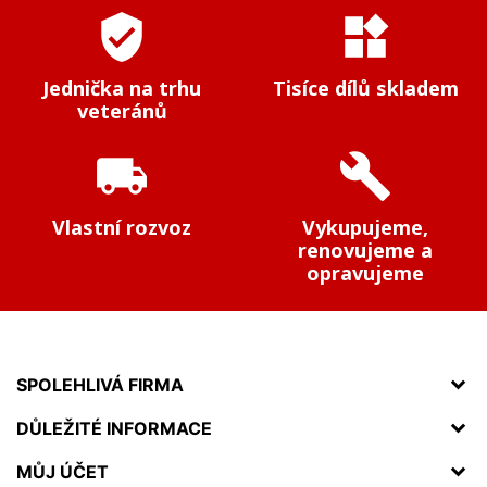
verified_user
widgets
Jednička na trhu
Tisíce dílů skladem
veteránů
local_shipping
build
Vlastní rozvoz
Vykupujeme,
renovujeme a
opravujeme
SPOLEHLIVÁ FIRMA
DŮLEŽITÉ INFORMACE
MŮJ ÚČET