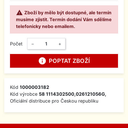

Zboží by mělo být dostupné, ale termín
musíme zjistit. Termín dodání Vám sdělíme
telefonicky nebo emailem.
Počet
−
+
info
POPTAT ZBOŽÍ
Kód
1000003182
Kód výrobce
58 1114302500,026121056G,
Oficiální distribuce pro Českou republiku