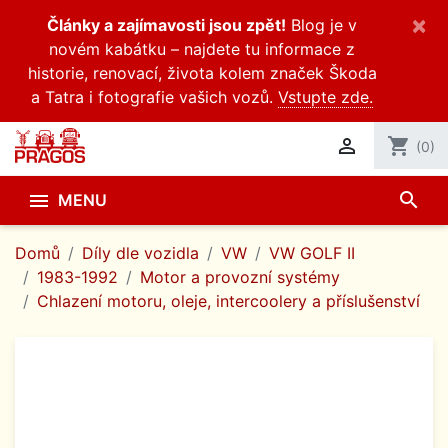
×
Články a zajímavosti jsou zpět!
Blog je v
novém kabátku – najdete tu informace z
historie, renovací, života kolem značek Škoda
a Tatra i fotografie vašich vozů.
Vstupte zde.

shopping_cart
(0)
search

MENU
Domů
Díly dle vozidla
VW
VW GOLF II
1983-1992
Motor a provozní systémy
Chlazení motoru, oleje, intercoolery a příslušenství