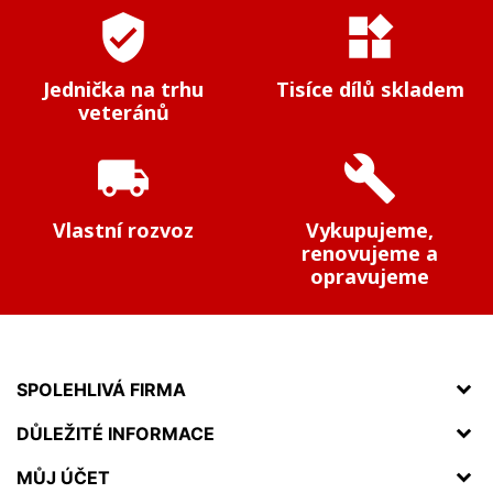
verified_user
widgets
Jednička na trhu
Tisíce dílů skladem
veteránů
local_shipping
build
Vlastní rozvoz
Vykupujeme,
renovujeme a
opravujeme
SPOLEHLIVÁ FIRMA
DŮLEŽITÉ INFORMACE
MŮJ ÚČET