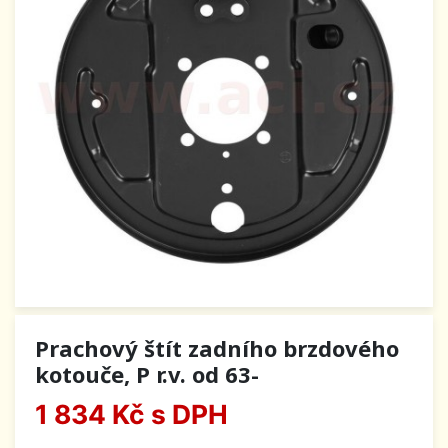
Prachový štít zadního brzdového
kotouče, P r.v. od 63-
1 834 Kč
s DPH