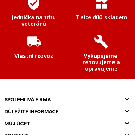
verified_user
widgets
Jednička na trhu
Tisíce dílů skladem
veteránů
local_shipping
build
Vlastní rozvoz
Vykupujeme,
renovujeme a
opravujeme
SPOLEHLIVÁ FIRMA
DŮLEŽITÉ INFORMACE
MŮJ ÚČET