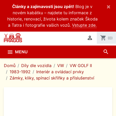
×
Články a zajímavosti jsou zpět!
Blog je v
novém kabátku – najdete tu informace z
historie, renovací, života kolem značek Škoda
a Tatra i fotografie vašich vozů.
Vstupte zde.

shopping_cart
(0)
search

MENU
Domů
Díly dle vozidla
VW
VW GOLF II
1983-1992
Interiér a ovládací prvky
Zámky, kliky, spínací skříňky a příslušenství