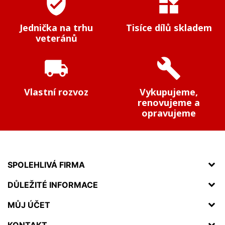
verified_user
widgets
Jednička na trhu
Tisíce dílů skladem
veteránů
local_shipping
build
Vlastní rozvoz
Vykupujeme,
renovujeme a
opravujeme
SPOLEHLIVÁ FIRMA
DŮLEŽITÉ INFORMACE
MŮJ ÚČET