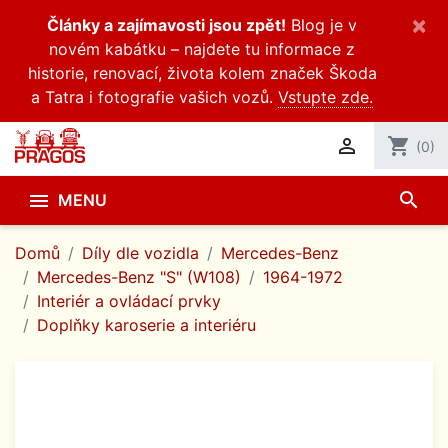
×
Články a zajímavosti jsou zpět!
Blog je v
novém kabátku – najdete tu informace z
historie, renovací, života kolem značek Škoda
a Tatra i fotografie vašich vozů.
Vstupte zde.

shopping_cart
(0)
search

MENU
Domů
Díly dle vozidla
Mercedes-Benz
Mercedes-Benz "S" (W108)
1964-1972
Interiér a ovládací prvky
Doplňky karoserie a interiéru