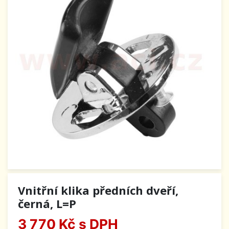
Vnitřní klika předních dveří,
černá, L=P
3 770 Kč
s DPH