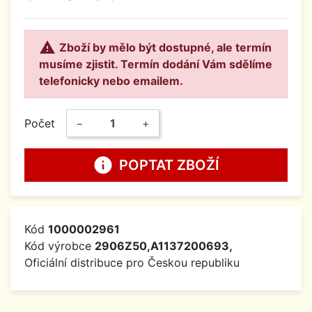

Zboží by mělo být dostupné, ale termín
musíme zjistit. Termín dodání Vám sdělíme
telefonicky nebo emailem.
Počet
−
+
info
POPTAT ZBOŽÍ
Kód
1000002961
Kód výrobce
2906Z50,A1137200693,
Oficiální distribuce pro Českou republiku