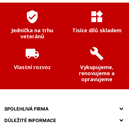
verified_user
widgets
Jednička na trhu
Tisíce dílů skladem
veteránů
local_shipping
build
Vlastní rozvoz
Vykupujeme,
renovujeme a
opravujeme
SPOLEHLIVÁ FIRMA
DŮLEŽITÉ INFORMACE