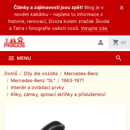
×
Články a zajímavosti jsou zpět!
Blog je v
novém kabátku – najdete tu informace z
historie, renovací, života kolem značek Škoda
a Tatra i fotografie vašich vozů.
Vstupte zde.

shopping_cart
(0)
search

MENU
Domů
Díly dle vozidla
Mercedes-Benz
Mercedes-Benz "SL"
1963-1971
Interiér a ovládací prvky
Kliky, zámky, spínací skříňky a příslušenství