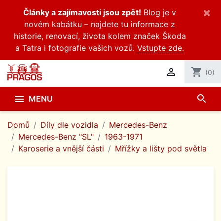
×
Články a zajímavosti jsou zpět!
Blog je v
novém kabátku – najdete tu informace z
historie, renovací, života kolem značek Škoda
a Tatra i fotografie vašich vozů.
Vstupte zde.

shopping_cart
(0)
search

MENU
Domů
Díly dle vozidla
Mercedes-Benz
Mercedes-Benz "SL"
1963-1971
Karoserie a vnější části
Mřížky a lišty pod světla