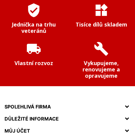
verified_user
widgets
Jednička na trhu
Tisíce dílů skladem
veteránů
local_shipping
build
Vlastní rozvoz
Vykupujeme,
renovujeme a
opravujeme
SPOLEHLIVÁ FIRMA
DŮLEŽITÉ INFORMACE
MŮJ ÚČET