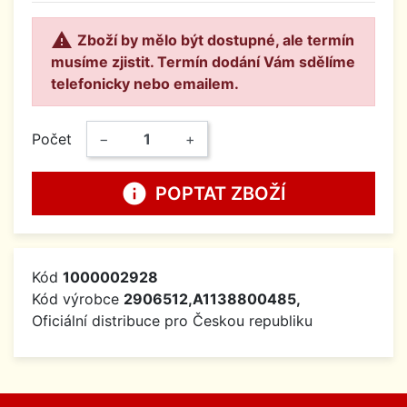

Zboží by mělo být dostupné, ale termín
musíme zjistit. Termín dodání Vám sdělíme
telefonicky nebo emailem.
Počet
−
+
info
POPTAT ZBOŽÍ
Kód
1000002928
Kód výrobce
2906512,A1138800485,
Oficiální distribuce pro Českou republiku