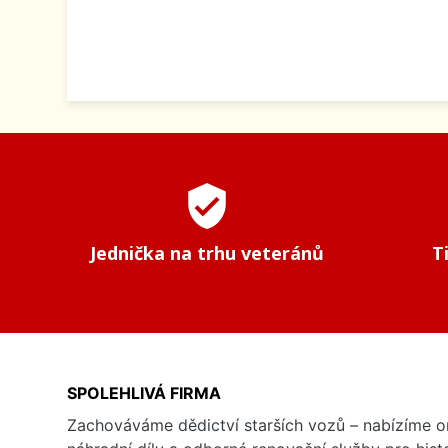
verified_user
Jednička na trhu veteránů
T
SPOLEHLIVÁ FIRMA
Zachováváme dědictví starších vozů – nabízíme or