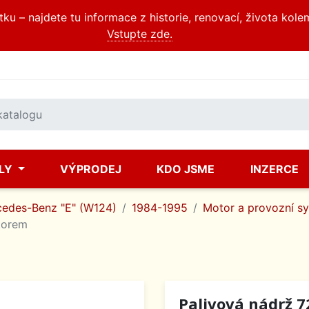
u – najdete tu informace z historie, renovací, života kole
Vstupte zde.
ÍLY
VÝPRODEJ
KDO JSME
INZERCE
edes-Benz "E" (W124)
1984-1995
Motor a provozní s
átorem
Palivová nádrž 72