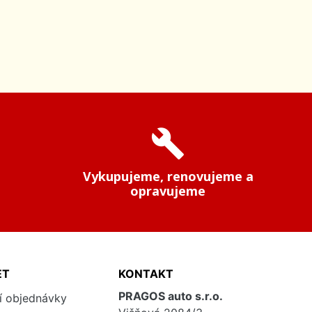
build
Vykupujeme, renovujeme a
opravujeme
ET
KONTAKT
PRAGOS auto s.r.o.
í objednávky