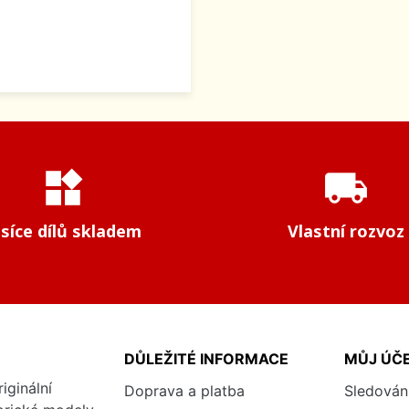
widgets
local_shipping
isíce dílů skladem
Vlastní rozvoz
DŮLEŽITÉ INFORMACE
MŮJ ÚČ
iginální
Doprava a platba
Sledován