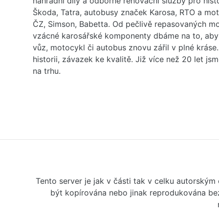
náhradní díly a odborné renovační služby pro his
Škoda, Tatra, autobusy značek Karosa, RTO a mo
ČZ, Simson, Babetta. Od pečlivě repasovaných m
vzácné karosářské komponenty dbáme na to, aby 
vůz, motocykl či autobus znovu zářil v plné kráse
historii, závazek ke kvalitě. Již více než 20 let js
na trhu.
Tento server je jak v části tak v celku autorský
být kopírována nebo jinak reprodukována bez