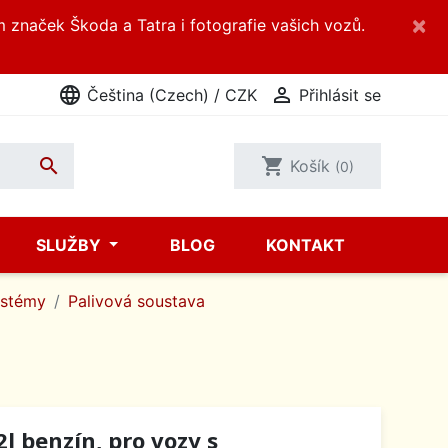
×
m značek Škoda a Tatra i fotografie vašich vozů.
language

Čeština (Czech) / CZK
Přihlásit se

shopping_cart
Košík
(0)
SLUŽBY
BLOG
KONTAKT
ystémy
Palivová soustava
l benzín, pro vozy s