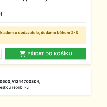
H
 skladem u dodavatele, dodáme během 2-3

PŘIDAT DO KOŠÍKU
00600,A1244700804,
Českou republiku