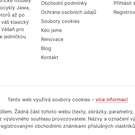
torické modely
Obchodní podmínky
Přihlásit 
tocykly Jawa,
Ochrana osobních údajů
Registrov
otorů až po
Soubory cookies
váš klasický
. Vášeň pro
Kdo jsme
me jedničkou
Renovace
Blog
Kontakt
Tento web využívá soubory cookies –
více informací
m dílem. Žádná část tohoto webu (texty, obrázky, parametry,
 výslovného souhlasu provozovatele. Názvy a označení vý
registrovanými obchodními známkami příslušných vlastníků