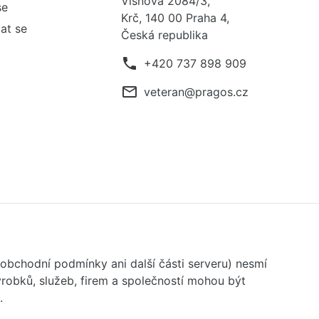
Višňová 2084/3,
se
Krč, 140 00 Praha 4,
at se
Česká republika
phone
+420 737 898 909
mail_outline
veteran@pragos.cz
 obchodní podmínky ani další části serveru) nesmí
robků, služeb, firem a společností mohou být
.