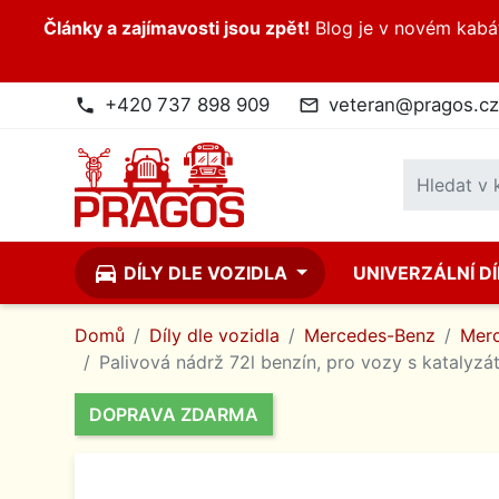
Články a zajímavosti jsou zpět!
Blog je v novém kabátk
+420 737 898 909
veteran@pragos.cz
phone
mail_outline
directions_car
DÍLY DLE VOZIDLA
UNIVERZÁLNÍ D
Domů
Díly dle vozidla
Mercedes-Benz
Merc
Palivová nádrž 72l benzín, pro vozy s katalyz
DOPRAVA ZDARMA