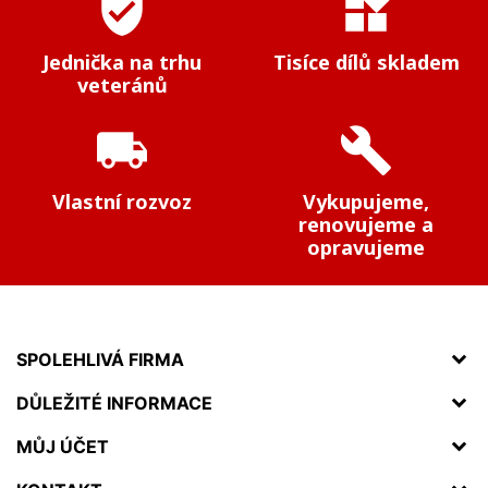
verified_user
widgets
Jednička na trhu
Tisíce dílů skladem
veteránů
local_shipping
build
Vlastní rozvoz
Vykupujeme,
renovujeme a
opravujeme
SPOLEHLIVÁ FIRMA
DŮLEŽITÉ INFORMACE
MŮJ ÚČET