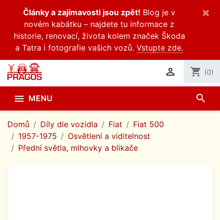
×
Články a zajímavosti jsou zpět!
Blog je v
novém kabátku – najdete tu informace z
historie, renovací, života kolem značek Škoda
a Tatra i fotografie vašich vozů.
Vstupte zde.

shopping_cart
(0)
search

MENU
Domů
Díly dle vozidla
Fiat
Fiat 500
1957-1975
Osvětlení a viditelnost
Přední světla, mlhovky a blikače