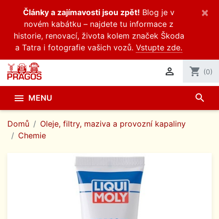
×
Články a zajímavosti jsou zpět!
Blog je v
novém kabátku – najdete tu informace z
historie, renovací, života kolem značek Škoda
a Tatra i fotografie vašich vozů.
Vstupte zde.

shopping_cart
(0)
search

MENU
Domů
Oleje, filtry, maziva a provozní kapaliny
Chemie