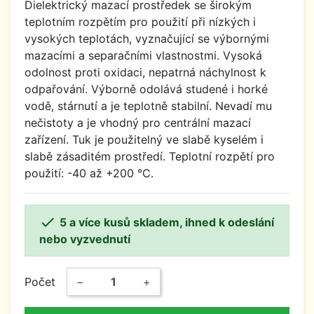
Dielektrický mazací prostředek se širokým
teplotním rozpětím pro použití při nízkých i
vysokých teplotách, vyznačující se výbornými
mazacími a separačními vlastnostmi. Vysoká
odolnost proti oxidaci, nepatrná náchylnost k
odpařování. Výborně odolává studené i horké
vodě, stárnutí a je teplotně stabilní. Nevadí mu
nečistoty a je vhodný pro centrální mazací
zařízení. Tuk je použitelný ve slabě kyselém i
slabě zásaditém prostředí. Teplotní rozpětí pro
použití: -40 až +200 °C.

5 a více kusů skladem, ihned k odeslání
nebo vyzvednutí
Počet
−
+