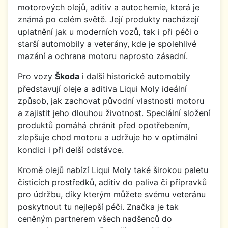
motorových olejů, aditiv a autochemie, která je
známá po celém světě. Její produkty nacházejí
uplatnění jak u moderních vozů, tak i při péči o
starší automobily a veterány, kde je spolehlivé
mazání a ochrana motoru naprosto zásadní.
Pro vozy
Škoda
i další historické automobily
představují oleje a aditiva Liqui Moly ideální
způsob, jak zachovat původní vlastnosti motoru
a zajistit jeho dlouhou životnost. Speciální složení
produktů pomáhá chránit před opotřebením,
zlepšuje chod motoru a udržuje ho v optimální
kondici i při delší odstávce.
Kromě olejů nabízí Liqui Moly také širokou paletu
čisticích prostředků, aditiv do paliva či přípravků
pro údržbu, díky kterým můžete svému veteránu
poskytnout tu nejlepší péči. Značka je tak
ceněným partnerem všech nadšenců do