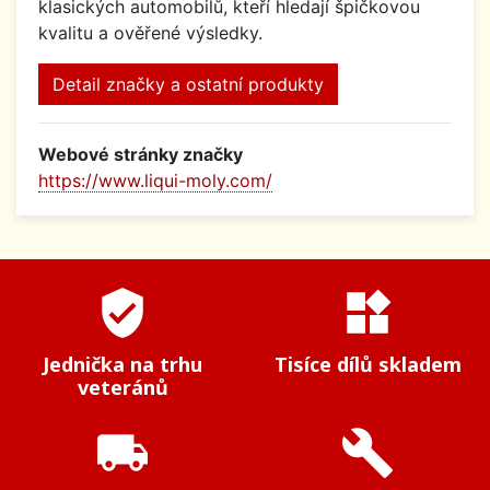
klasických automobilů, kteří hledají špičkovou
kvalitu a ověřené výsledky.
Detail značky a ostatní produkty
Webové stránky značky
https://www.liqui-moly.com/
verified_user
widgets
Jednička na trhu
Tisíce dílů skladem
veteránů
local_shipping
build