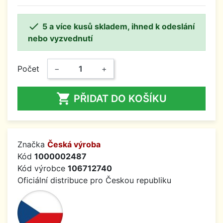

5 a více kusů skladem, ihned k odeslání
nebo vyzvednutí
Počet
−
+

PŘIDAT DO KOŠÍKU
Značka
Česká výroba
Kód
1000002487
Kód výrobce
106712740
Oficiální distribuce pro Českou republiku