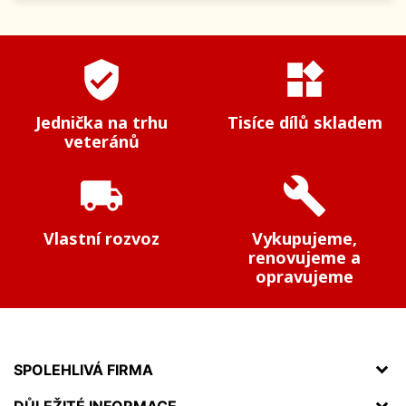
verified_user
widgets
Jednička na trhu
Tisíce dílů skladem
veteránů
local_shipping
build
Vlastní rozvoz
Vykupujeme,
renovujeme a
opravujeme
SPOLEHLIVÁ FIRMA