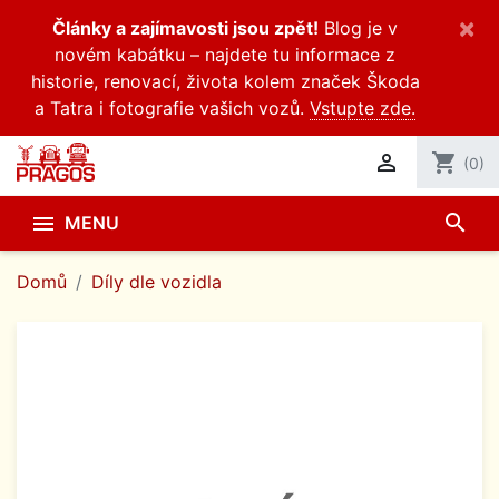
×
Články a zajímavosti jsou zpět!
Blog je v
novém kabátku – najdete tu informace z
historie, renovací, života kolem značek Škoda
a Tatra i fotografie vašich vozů.
Vstupte zde.

shopping_cart
(0)
search

MENU
Domů
Díly dle vozidla