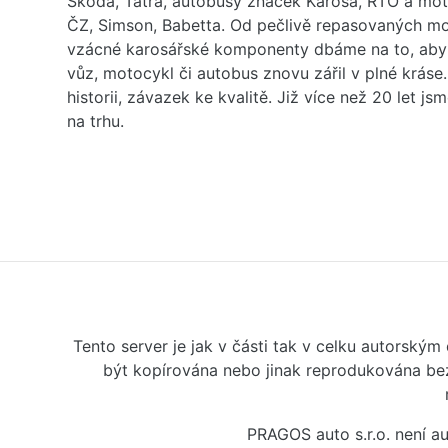
Škoda, Tatra, autobusy značek Karosa, RTO a mo
ČZ, Simson, Babetta. Od pečlivě repasovaných m
vzácné karosářské komponenty dbáme na to, aby 
vůz, motocykl či autobus znovu zářil v plné kráse
historii, závazek ke kvalitě. Již více než 20 let js
na trhu.
Tento server je jak v části tak v celku autorský
být kopírována nebo jinak reprodukována bez
PRAGOS auto s.r.o. není 