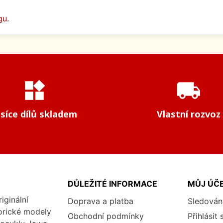
gu
.
widgets
local_shipping
isíce dílů skladem
Vlastní rozvoz
DŮLEŽITÉ INFORMACE
MŮJ ÚČ
iginální
Doprava a platba
Sledován
torické modely
Obchodní podmínky
Přihlásit 