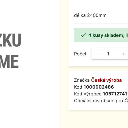
délka 2400mm

4 kusy skladem, i
Počet
−
+
Značka
Česká výroba
Kód
1000002486
Kód výrobce
105712741
Oficiální distribuce pro 