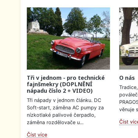
Tři v jednom - pro technické
O nás
fajnšmekry (DOPLNĚNÍ
Tradice,
nápadu číslo 2 + VIDEO)
pováleč
Tři nápady v jednom článku. DC
PRAGOS 
Soft-start, záměna AC pumpy za
věnuje 
nízkotlaké palivové čerpadlo,
Číst víc
záměna rozdělovače u...
Číst více