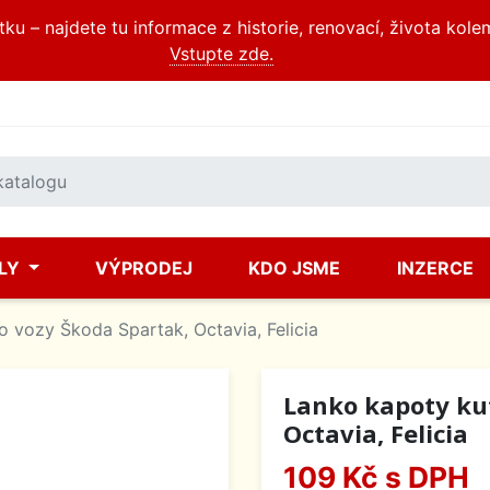
u – najdete tu informace z historie, renovací, života kole
Vstupte zde.
ÍLY
VÝPRODEJ
KDO JSME
INZERCE
o vozy Škoda Spartak, Octavia, Felicia
Lanko kapoty kuf
Octavia, Felicia
109 Kč
s DPH