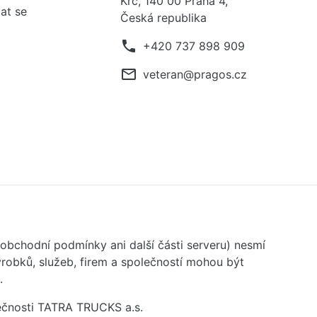
Krč, 140 00 Praha 4,
at se
Česká republika
phone
+420 737 898 909
mail_outline
veteran@pragos.cz
 obchodní podmínky ani další části serveru) nesmí
robků, služeb, firem a společností mohou být
.
ečnosti TATRA TRUCKS a.s.