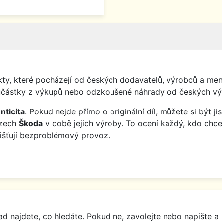
y, které pocházejí od českých dodavatelů, výrobců a menš
o součástky z výkupů nebo odzkoušené náhrady od českých vý
nticita
. Pokud nejde přímo o originální díl, můžete si být j
ozech
Škoda
v době jejich výroby. To ocení každý, kdo chce
jišťují bezproblémový provoz.
d najdete, co hledáte. Pokud ne, zavolejte nebo napište a 