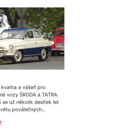
 kvalita a vášeň pro
né vozy ŠKODA a TATRA.
se už několik desítek let
světu poválečných...
e