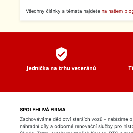
Všechny články a témata najdete
na našem blo
verified_user
Jednička na trhu veteránů
T
SPOLEHLIVÁ FIRMA
Zachováváme dědictví starších vozů – nabízíme or
náhradní díly a odborné renovační služby pro his