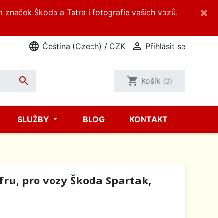
×
m značek Škoda a Tatra i fotografie vašich vozů.
language

Čeština (Czech) / CZK
Přihlásit se

shopping_cart
Košík
(0)
SLUŽBY
BLOG
KONTAKT
ru, pro vozy Škoda Spartak,