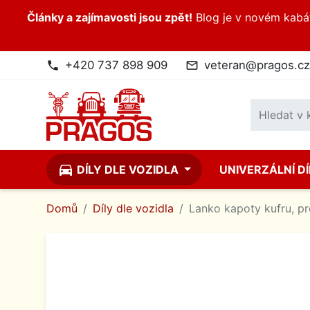
Články a zajímavosti jsou zpět!
Blog je v novém kabátk
+420 737 898 909
veteran@pragos.cz
phone
mail_outline
directions_car
DÍLY DLE VOZIDLA
UNIVERZÁLNÍ D
Domů
Díly dle vozidla
Lanko kapoty kufru, pr