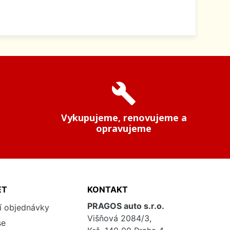
build
Vykupujeme, renovujeme a
opravujeme
ET
KONTAKT
PRAGOS auto s.r.o.
í objednávky
Višňová 2084/3,
se