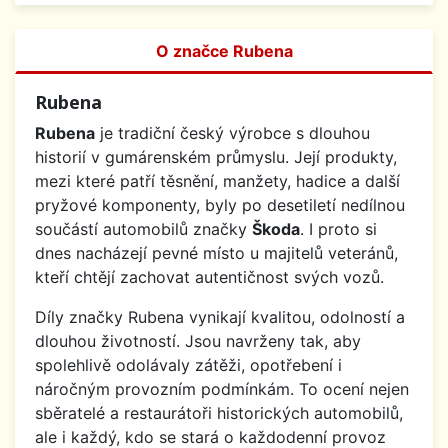
O značce Rubena
Rubena
Rubena
je tradiční český výrobce s dlouhou
historií v gumárenském průmyslu. Její produkty,
mezi které patří těsnění, manžety, hadice a další
pryžové komponenty, byly po desetiletí nedílnou
součástí automobilů značky
Škoda
. I proto si
dnes nacházejí pevné místo u majitelů veteránů,
kteří chtějí zachovat autentičnost svých vozů.
Díly značky Rubena vynikají kvalitou, odolností a
dlouhou životností. Jsou navrženy tak, aby
spolehlivě odolávaly zátěži, opotřebení i
náročným provozním podmínkám. To ocení nejen
sběratelé a restaurátoři historických automobilů,
ale i každý, kdo se stará o každodenní provoz