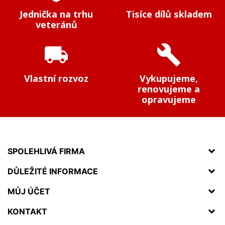
Jednička na trhu
Tisíce dílů skladem
veteránů
local_shipping
build
Vlastní rozvoz
Vykupujeme,
renovujeme a
opravujeme
SPOLEHLIVÁ FIRMA
DŮLEŽITÉ INFORMACE
MŮJ ÚČET
KONTAKT