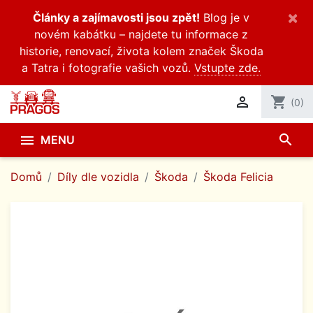
×
Články a zajímavosti jsou zpět!
Blog je v
novém kabátku – najdete tu informace z
historie, renovací, života kolem značek Škoda
a Tatra i fotografie vašich vozů.
Vstupte zde.

shopping_cart
(0)
search

MENU
Domů
Díly dle vozidla
Škoda
Škoda Felicia