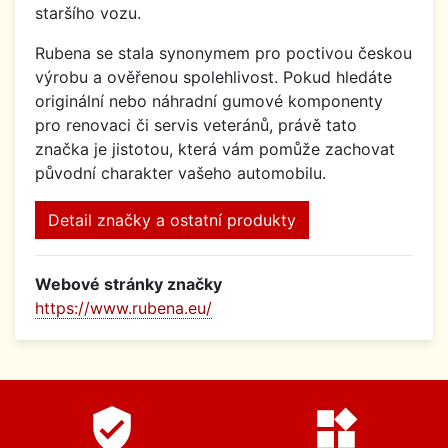
staršího vozu.
Rubena se stala synonymem pro poctivou českou
výrobu a ověřenou spolehlivost. Pokud hledáte
originální nebo náhradní gumové komponenty
pro renovaci či servis veteránů, právě tato
značka je jistotou, která vám pomůže zachovat
původní charakter vašeho automobilu.
Detail značky a ostatní produkty
Webové stránky značky
https://www.rubena.eu/
verified_user
widgets