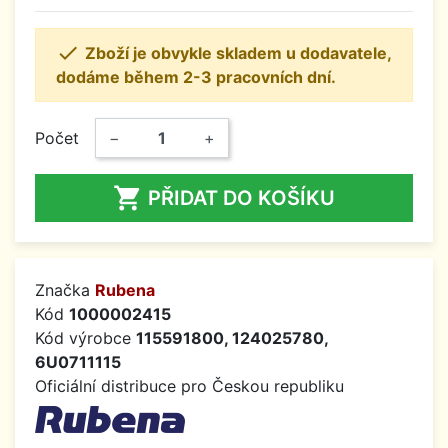

Zboží je obvykle skladem u dodavatele,
dodáme během 2-3 pracovních dní.
Počet
−
+

PŘIDAT DO KOŠÍKU
Značka
Rubena
Kód
1000002415
Kód výrobce
115591800, 124025780,
6U0711115
Oficiální distribuce pro Českou republiku