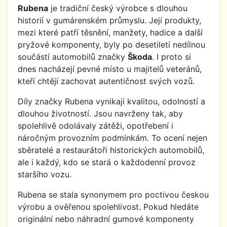
Rubena
je tradiční český výrobce s dlouhou
historií v gumárenském průmyslu. Její produkty,
mezi které patří těsnění, manžety, hadice a další
pryžové komponenty, byly po desetiletí nedílnou
součástí automobilů značky
Škoda
. I proto si
dnes nacházejí pevné místo u majitelů veteránů,
kteří chtějí zachovat autentičnost svých vozů.
Díly značky Rubena vynikají kvalitou, odolností a
dlouhou životností. Jsou navrženy tak, aby
spolehlivě odolávaly zátěži, opotřebení i
náročným provozním podmínkám. To ocení nejen
sběratelé a restaurátoři historických automobilů,
ale i každý, kdo se stará o každodenní provoz
staršího vozu.
Rubena se stala synonymem pro poctivou českou
výrobu a ověřenou spolehlivost. Pokud hledáte
originální nebo náhradní gumové komponenty