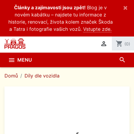
×
Články a zajímavosti jsou zpět!
Blog je v
novém kabátku – najdete tu informace z
historie, renovací, života kolem značek Škoda
a Tatra i fotografie vašich vozů.
Vstupte zde.

shopping_cart
(0)
search

MENU
Domů
Díly dle vozidla