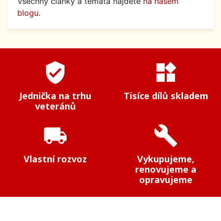
Všechny články a témata najdete
na našem
blogu
.
verified_user
widgets
Jednička na trhu
Tisíce dílů skladem
veteránů
local_shipping
build
Vlastní rozvoz
Vykupujeme,
renovujeme a
opravujeme