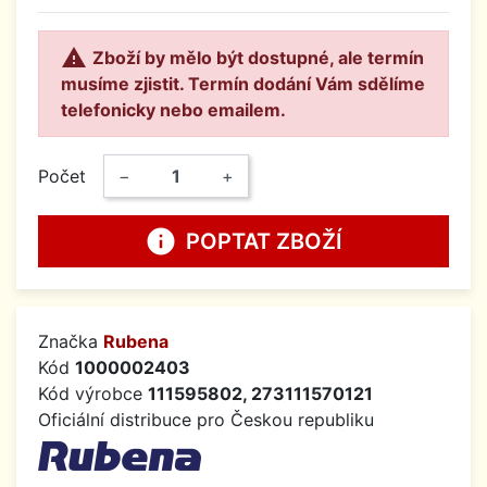

Zboží by mělo být dostupné, ale termín
musíme zjistit. Termín dodání Vám sdělíme
telefonicky nebo emailem.
Počet
−
+
info
POPTAT ZBOŽÍ
Značka
Rubena
Kód
1000002403
Kód výrobce
111595802, 273111570121
Oficiální distribuce pro Českou republiku