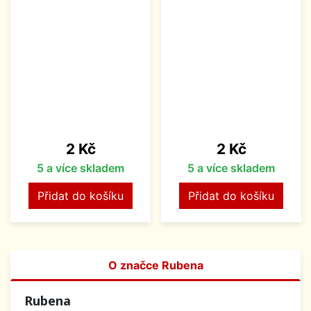
Cena
Cena
2 Kč
2 Kč
5 a více skladem
5 a více skladem
Přidat do košíku
Přidat do košíku
O značce Rubena
Rubena