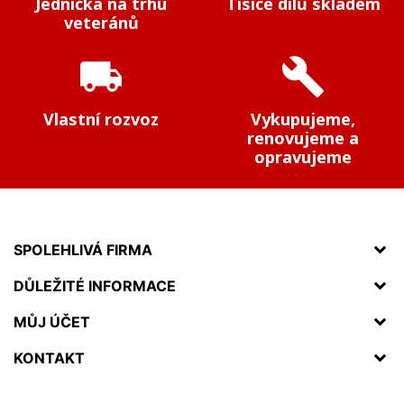
Jednička na trhu
Tisíce dílů skladem
veteránů
local_shipping
build
Vlastní rozvoz
Vykupujeme,
renovujeme a
opravujeme
SPOLEHLIVÁ FIRMA
DŮLEŽITÉ INFORMACE
MŮJ ÚČET
KONTAKT