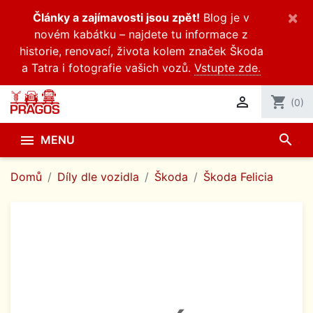
×
Články a zajímavosti jsou zpět!
Blog je v
novém kabátku – najdete tu informace z
historie, renovací, života kolem značek Škoda
a Tatra i fotografie vašich vozů.
Vstupte zde.

shopping_cart
(0)
search

MENU
Domů
Díly dle vozidla
Škoda
Škoda Felicia