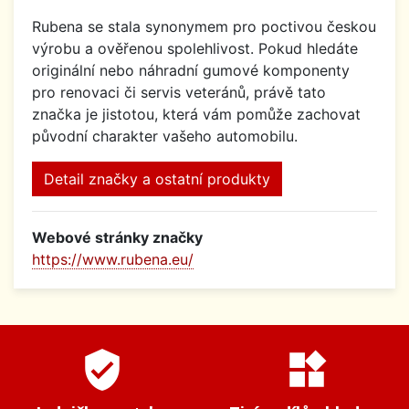
Rubena se stala synonymem pro poctivou českou
výrobu a ověřenou spolehlivost. Pokud hledáte
originální nebo náhradní gumové komponenty
pro renovaci či servis veteránů, právě tato
značka je jistotou, která vám pomůže zachovat
původní charakter vašeho automobilu.
Detail značky a ostatní produkty
Webové stránky značky
https://www.rubena.eu/
verified_user
widgets