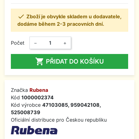

Zboží je obvykle skladem u dodavatele,
dodáme během 2-3 pracovních dní.
Počet
−
+

PŘIDAT DO KOŠÍKU
Značka
Rubena
Kód
1000002374
Kód výrobce
47103085, 959042108,
525008739
Oficiální distribuce pro Českou republiku