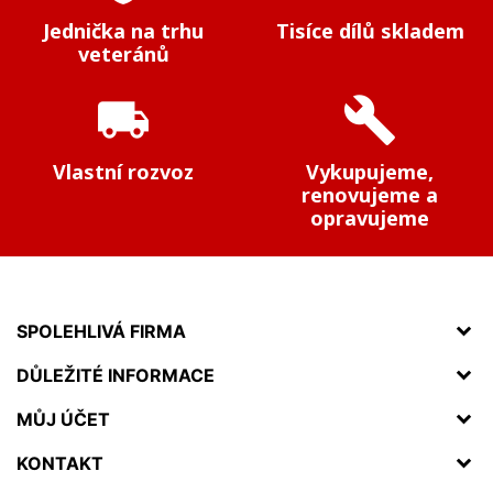
Jednička na trhu
Tisíce dílů skladem
veteránů
local_shipping
build
Vlastní rozvoz
Vykupujeme,
renovujeme a
opravujeme
SPOLEHLIVÁ FIRMA
DŮLEŽITÉ INFORMACE
MŮJ ÚČET
KONTAKT