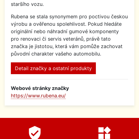
staršího vozu.
Rubena se stala synonymem pro poctivou českou
výrobu a ověřenou spolehlivost. Pokud hledáte
originální nebo náhradní gumové komponenty
pro renovaci či servis veteránů, právě tato
značka je jistotou, která vám pomůže zachovat
původní charakter vašeho automobilu.
Detail značky a ostatní produkty
Webové stránky značky
https://www.rubena.eu/
verified_user
widgets