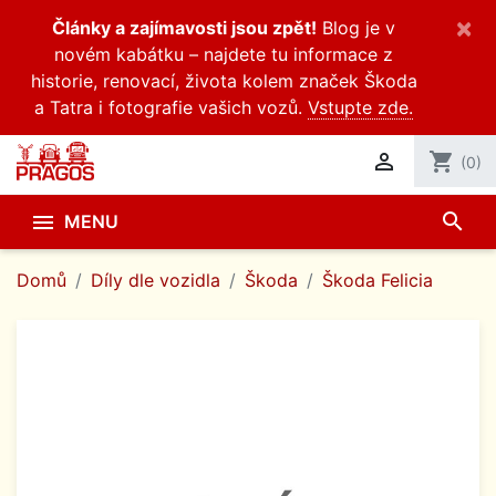
×
Články a zajímavosti jsou zpět!
Blog je v
novém kabátku – najdete tu informace z
historie, renovací, života kolem značek Škoda
a Tatra i fotografie vašich vozů.
Vstupte zde.

shopping_cart
(0)
search

MENU
Domů
Díly dle vozidla
Škoda
Škoda Felicia