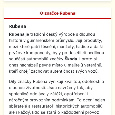
O značce Rubena
Rubena
Rubena
je tradiční český výrobce s dlouhou
historií v gumárenském průmyslu. Její produkty,
mezi které patří těsnění, manžety, hadice a další
pryžové komponenty, byly po desetiletí nedílnou
součástí automobilů značky
Škoda
. I proto si
dnes nacházejí pevné místo u majitelů veteránů,
kteří chtějí zachovat autentičnost svých vozů.
Díly značky Rubena vynikají kvalitou, odolností a
dlouhou životností. Jsou navrženy tak, aby
spolehlivě odolávaly zátěži, opotřebení i
náročným provozním podmínkám. To ocení nejen
sběratelé a restaurátoři historických automobilů,
ale i každý, kdo se stará o každodenní provoz