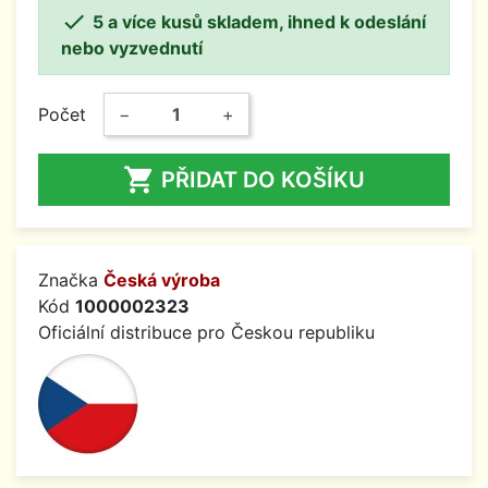

5 a více kusů skladem, ihned k odeslání
nebo vyzvednutí
Počet
−
+

PŘIDAT DO KOŠÍKU
Značka
Česká výroba
Kód
1000002323
Oficiální distribuce pro Českou republiku