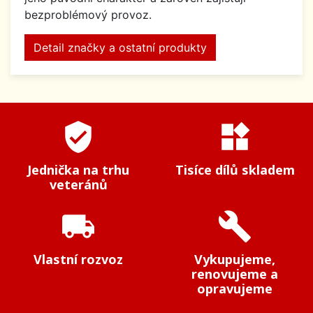
bezproblémový provoz.
Detail značky a ostatní produkty
verified_user
widgets
Jednička na trhu
Tisíce dílů skladem
veteránů
local_shipping
build
Vlastní rozvoz
Vykupujeme,
renovujeme a
opravujeme