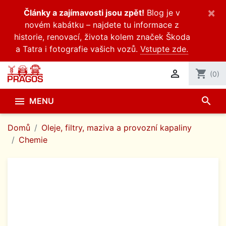
×
Články a zajímavosti jsou zpět!
Blog je v
novém kabátku – najdete tu informace z
historie, renovací, života kolem značek Škoda
a Tatra i fotografie vašich vozů.
Vstupte zde.

shopping_cart
(0)
search

MENU
Domů
Oleje, filtry, maziva a provozní kapaliny
Chemie