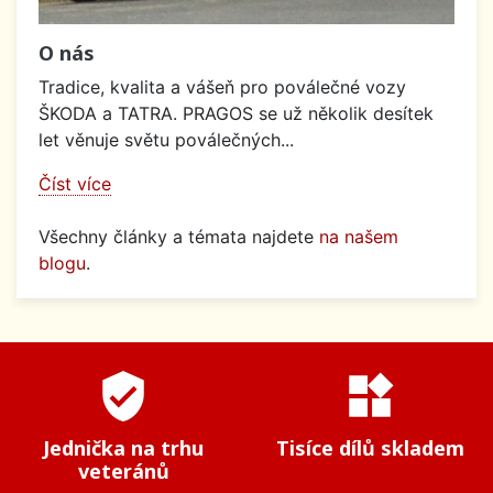
O nás
Tradice, kvalita a vášeň pro poválečné vozy
ŠKODA a TATRA. PRAGOS se už několik desítek
let věnuje světu poválečných...
Číst více
Všechny články a témata najdete
na našem
blogu
.
verified_user
widgets
Jednička na trhu
Tisíce dílů skladem
veteránů