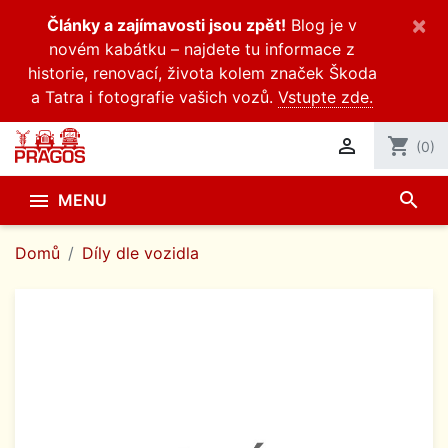
×
Články a zajímavosti jsou zpět!
Blog je v
novém kabátku – najdete tu informace z
historie, renovací, života kolem značek Škoda
a Tatra i fotografie vašich vozů.
Vstupte zde.

shopping_cart
(0)
search

MENU
Domů
Díly dle vozidla