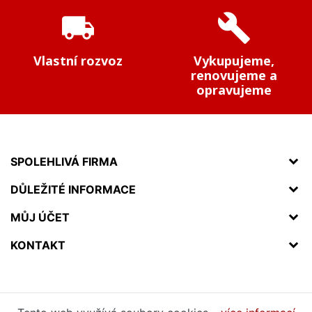
local_shipping
build
Vlastní rozvoz
Vykupujeme,
renovujeme a
opravujeme
SPOLEHLIVÁ FIRMA
DŮLEŽITÉ INFORMACE
MŮJ ÚČET
KONTAKT