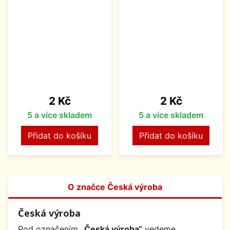
Cena
Cena
2 Kč
2 Kč
5 a více skladem
5 a více skladem
Přidat do košíku
Přidat do košíku
O značce Česká výroba
Česká výroba
Pod označením
„Česká výroba“
vedeme