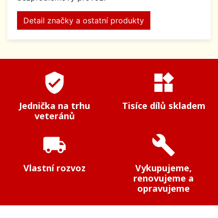
Detail značky a ostatní produkty
verified_user
widgets
Jednička na trhu
Tisíce dílů skladem
veteránů
local_shipping
build
Vlastní rozvoz
Vykupujeme,
renovujeme a
opravujeme