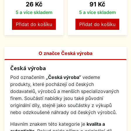
Cena
Cena
26 Kč
91 Kč
5 a více skladem
5 a více skladem
Přidat do košíku
Přidat do košíku
O značce Česká výroba
Česká výroba
Pod označením
„Česká výroba“
vedeme
produkty, které pocházejí od českých
dodavatelů, výrobců a menších specializovaných
firem. Součástí nabídky jsou také původní
originální díly, stejně jako součástky z výkupů
nebo odzkoušené náhrady od českých výrobců.
Hlavním znakem této kategorie je
kvalita a