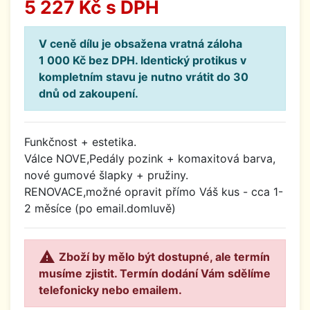
5 227 Kč
s DPH
V ceně dílu je obsažena vratná záloha
1 000 Kč bez DPH. Identický protikus v
kompletním stavu je nutno vrátit do 30
dnů od zakoupení.
Funkčnost + estetika.
Válce NOVE,Pedály pozink + komaxitová barva,
nové gumové šlapky + pružiny.
RENOVACE,možné opravit přímo Váš kus - cca 1-
2 měsíce (po email.domluvě)

Zboží by mělo být dostupné, ale termín
musíme zjistit. Termín dodání Vám sdělíme
telefonicky nebo emailem.