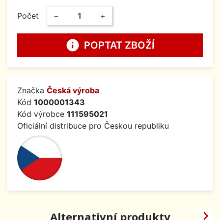
Počet
−
+
info
POPTAT ZBOŽÍ
Značka
Česká výroba
Kód
1000001343
Kód výrobce
111595021
Oficiální distribuce pro Českou republiku

Alternativní produkty