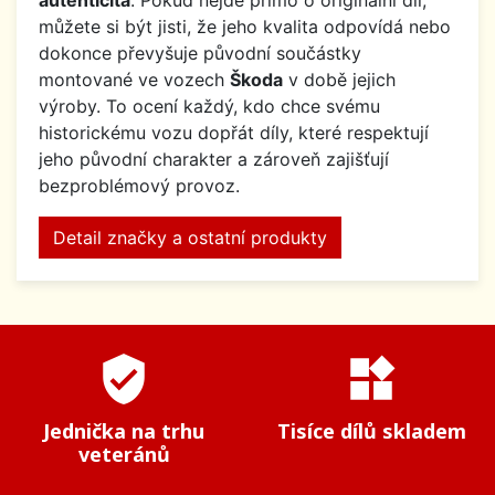
autenticita
. Pokud nejde přímo o originální díl,
můžete si být jisti, že jeho kvalita odpovídá nebo
dokonce převyšuje původní součástky
montované ve vozech
Škoda
v době jejich
výroby. To ocení každý, kdo chce svému
historickému vozu dopřát díly, které respektují
jeho původní charakter a zároveň zajišťují
bezproblémový provoz.
Detail značky a ostatní produkty
verified_user
widgets
Jednička na trhu
Tisíce dílů skladem
veteránů