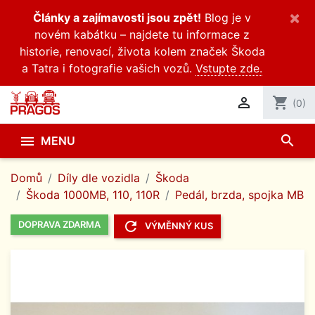
×
Články a zajímavosti jsou zpět!
Blog je v
novém kabátku – najdete tu informace z
historie, renovací, života kolem značek Škoda
a Tatra i fotografie vašich vozů.
Vstupte zde.

shopping_cart
(0)
search

MENU
Domů
Díly dle vozidla
Škoda
Škoda 1000MB, 110, 110R
Pedál, brzda, spojka MB
refresh
DOPRAVA ZDARMA
VÝMĚNNÝ KUS