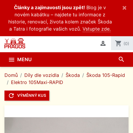
×
Články a zajímavosti jsou zpět!
Blog je v
novém kabátku – najdete tu informace z
historie, renovací, života kolem značek Škoda
a Tatra i fotografie vašich vozů.
Vstupte zde.

shopping_cart
(0)
search

MENU
Domů
Díly dle vozidla
Škoda
Škoda 105-Rapid
Elektro 105Maxi-RAPID
refresh
VÝMĚNNÝ KUS