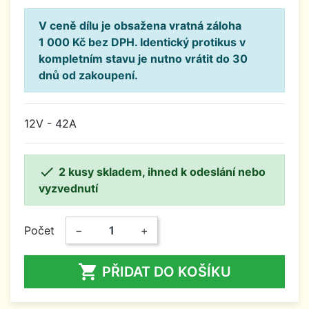
V ceně dílu je obsažena vratná záloha
1 000 Kč bez DPH. Identický protikus v
kompletním stavu je nutno vrátit do 30
dnů od zakoupení.
12V - 42A

2 kusy skladem, ihned k odeslání nebo
vyzvednutí
Počet
−
+

PŘIDAT DO KOŠÍKU