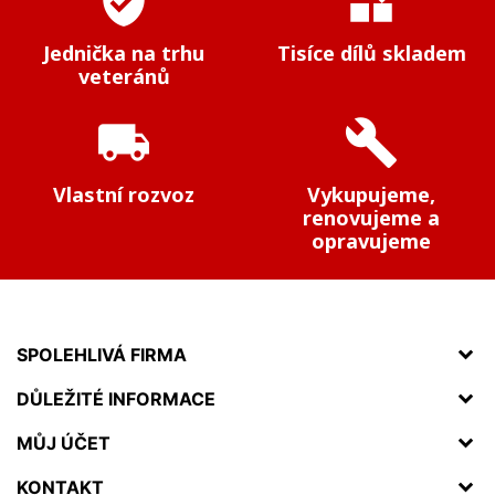
verified_user
widgets
Jednička na trhu
Tisíce dílů skladem
veteránů
local_shipping
build
Vlastní rozvoz
Vykupujeme,
renovujeme a
opravujeme
SPOLEHLIVÁ FIRMA
DŮLEŽITÉ INFORMACE
MŮJ ÚČET
KONTAKT