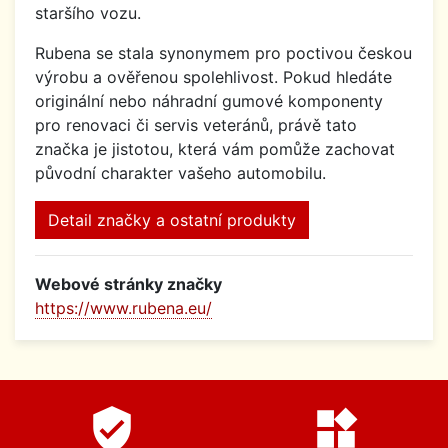
staršího vozu.
Rubena se stala synonymem pro poctivou českou
výrobu a ověřenou spolehlivost. Pokud hledáte
originální nebo náhradní gumové komponenty
pro renovaci či servis veteránů, právě tato
značka je jistotou, která vám pomůže zachovat
původní charakter vašeho automobilu.
Detail značky a ostatní produkty
Webové stránky značky
https://www.rubena.eu/
verified_user
widgets