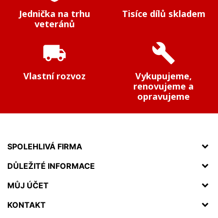
Jednička na trhu
Tisíce dílů skladem
veteránů
local_shipping
build
Vlastní rozvoz
Vykupujeme,
renovujeme a
opravujeme
SPOLEHLIVÁ FIRMA
DŮLEŽITÉ INFORMACE
MŮJ ÚČET
KONTAKT