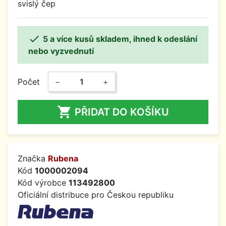
svislý čep

5 a více kusů skladem, ihned k odeslání
nebo vyzvednutí
Počet
−
+

PŘIDAT DO KOŠÍKU
Značka
Rubena
Kód
1000002094
Kód výrobce
113492800
Oficiální distribuce pro Českou republiku