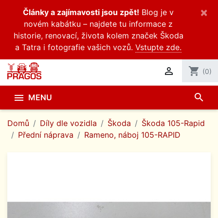
×
Články a zajímavosti jsou zpět!
Blog je v
novém kabátku – najdete tu informace z
historie, renovací, života kolem značek Škoda
a Tatra i fotografie vašich vozů.
Vstupte zde.

shopping_cart
(0)
search

MENU
Domů
Díly dle vozidla
Škoda
Škoda 105-Rapid
Přední náprava
Rameno, náboj 105-RAPID