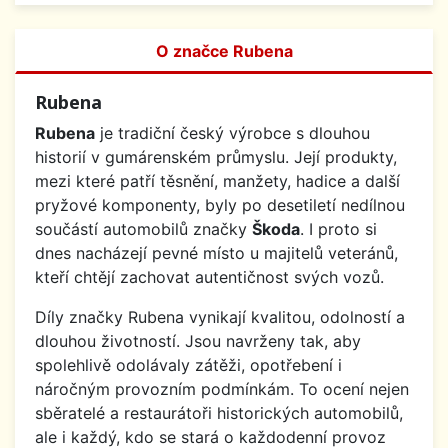
O značce Rubena
Rubena
Rubena
je tradiční český výrobce s dlouhou
historií v gumárenském průmyslu. Její produkty,
mezi které patří těsnění, manžety, hadice a další
pryžové komponenty, byly po desetiletí nedílnou
součástí automobilů značky
Škoda
. I proto si
dnes nacházejí pevné místo u majitelů veteránů,
kteří chtějí zachovat autentičnost svých vozů.
Díly značky Rubena vynikají kvalitou, odolností a
dlouhou životností. Jsou navrženy tak, aby
spolehlivě odolávaly zátěži, opotřebení i
náročným provozním podmínkám. To ocení nejen
sběratelé a restaurátoři historických automobilů,
ale i každý, kdo se stará o každodenní provoz