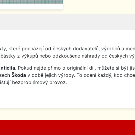
y, které pocházejí od českých dodavatelů, výrobců a menš
o součástky z výkupů nebo odzkoušené náhrady od českých vý
nticita
. Pokud nejde přímo o originální díl, můžete si být j
ozech
Škoda
v době jejich výroby. To ocení každý, kdo chce
jišťují bezproblémový provoz.