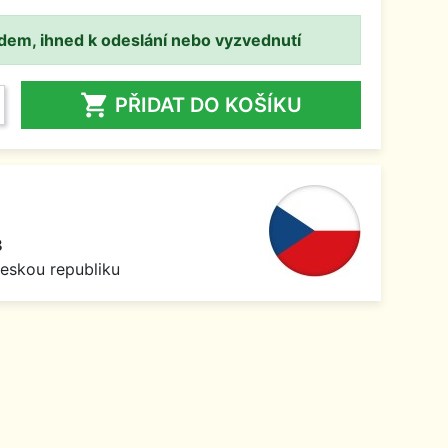
adem, ihned k odeslání nebo vyzvednutí

PŘIDAT DO KOŠÍKU
8
Českou republiku