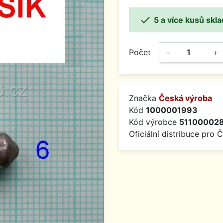

5 a více kusů skl
Počet
−
+
Značka
Česká výroba
Kód
1000001993
Kód výrobce
51100002
Oficiální distribuce pro 