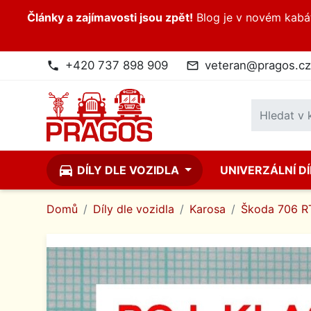
Články a zajímavosti jsou zpět!
Blog je v novém kabátk
+420 737 898 909
veteran@pragos.cz
phone
mail_outline
directions_car
DÍLY DLE VOZIDLA
UNIVERZÁLNÍ D
Domů
Díly dle vozidla
Karosa
Škoda 706 R