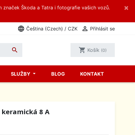
×
m značek Škoda a Tatra i fotografie vašich vozů.
language

Čeština (Czech) / CZK
Přihlásit se

shopping_cart
Košík
(0)
SLUŽBY
BLOG
KONTAKT
á keramická 8 A