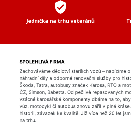
verified_user
Jednička na trhu veteránů
T
SPOLEHLIVÁ FIRMA
Zachováváme dědictví starších vozů – nabízíme or
náhradní díly a odborné renovační služby pro his
Škoda, Tatra, autobusy značek Karosa, RTO a mo
ČZ, Simson, Babetta. Od pečlivě repasovaných m
vzácné karosářské komponenty dbáme na to, aby 
vůz, motocykl či autobus znovu zářil v plné kráse
historii, závazek ke kvalitě. Již více než 20 let js
na trhu.