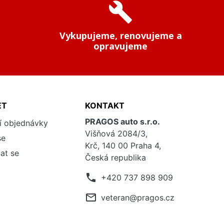
build
Vykupujeme, renovujeme a
opravujeme
ET
KONTAKT
PRAGOS auto s.r.o.
í objednávky
Višňová 2084/3,
se
Krč, 140 00 Praha 4,
at se
Česká republika
phone
+420 737 898 909
mail_outline
veteran@pragos.cz