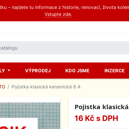
u – najdete tu informace z historie, renovací, života kole
Vstupte zde.
ÍLY
VÝPRODEJ
KDO JSME
INZERCE
TO
Pojistka klasická keramická 8 A
Pojistka klasick
16 Kč
s DPH