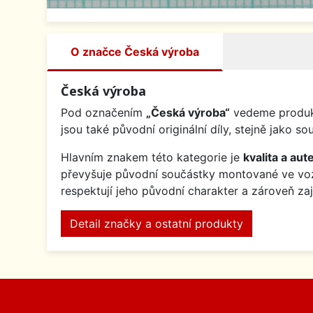
O značce Česká výroba
Česká výroba
Pod označením
„Česká výroba“
vedeme produkt
jsou také původní originální díly, stejně jak
Hlavním znakem této kategorie je
kvalita a aute
převyšuje původní součástky montované ve v
respektují jeho původní charakter a zároveň za
Detail značky a ostatní produkty