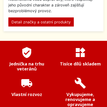
jeho původní charakter a zároveň zajišťují
bezproblémový provoz.
Detail značky a ostatní produkty
verified_user
widgets
Jednička na trhu
Tisíce dílů skladem
veteránů
local_shipping
build
Vlastní rozvoz
Vykupujeme,
renovujeme a
opravujeme