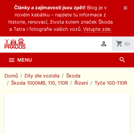
×
Články a zajímavosti jsou zpět!
Blog je v
novém kabátku – najdete tu informace z
historie, renovací, života kolem značek Škoda
a Tatra i fotografie vašich vozů.
Vstupte zde.

shopping_cart
(0)
search

MENU
Domů
Díly dle vozidla
Škoda
Škoda 1000MB, 110, 110R
Řízení
Tyče 100-110R