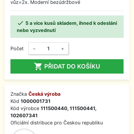
vůz=2x. Moderní bezúdržbové

5 a více kusů skladem, ihned k odeslání
nebo vyzvednutí
Počet
−
+

PŘIDAT DO KOŠÍKU
Značka
Česká výroba
Kód
1000001731
Kód výrobce
111500440, 111500441,
102607341
Oficiální distribuce pro Českou republiku