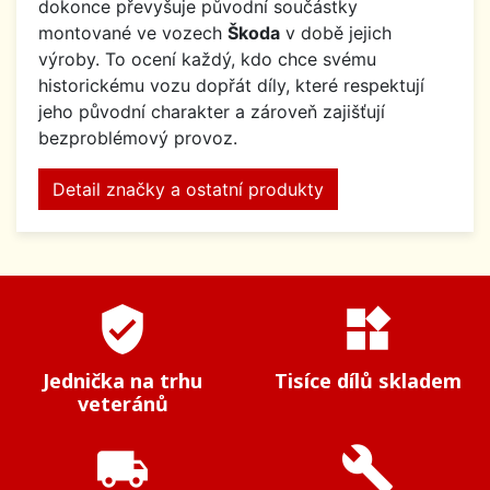
dokonce převyšuje původní součástky
montované ve vozech
Škoda
v době jejich
výroby. To ocení každý, kdo chce svému
historickému vozu dopřát díly, které respektují
jeho původní charakter a zároveň zajišťují
bezproblémový provoz.
Detail značky a ostatní produkty
verified_user
widgets
Jednička na trhu
Tisíce dílů skladem
veteránů
local_shipping
build