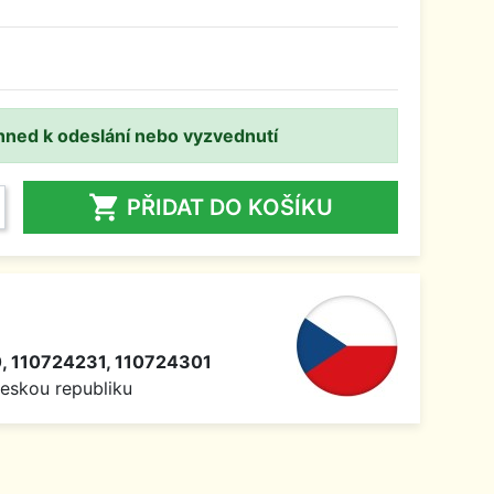
hned k odeslání nebo vyzvednutí

PŘIDAT DO KOŠÍKU
, 110724231, 110724301
Českou republiku