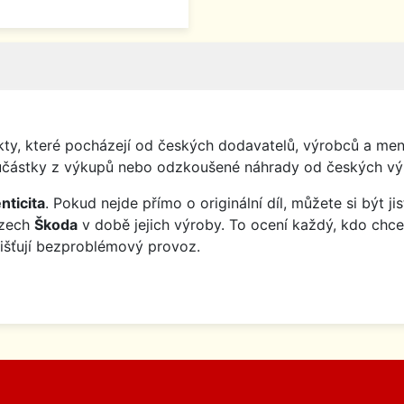
y, které pocházejí od českých dodavatelů, výrobců a menš
o součástky z výkupů nebo odzkoušené náhrady od českých vý
nticita
. Pokud nejde přímo o originální díl, můžete si být j
ozech
Škoda
v době jejich výroby. To ocení každý, kdo chce
jišťují bezproblémový provoz.