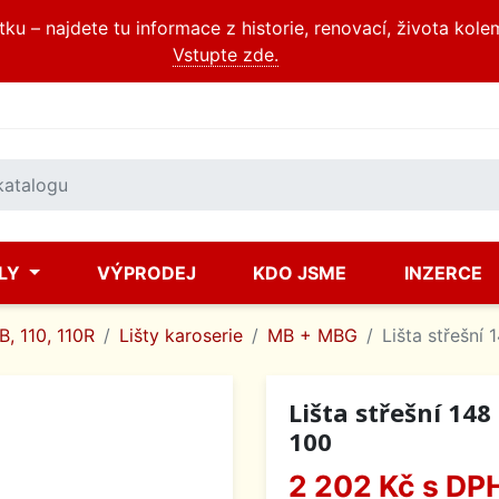
u – najdete tu informace z historie, renovací, života kole
Vstupte zde.
ÍLY
VÝPRODEJ
KDO JSME
INZERCE
, 110, 110R
Lišty karoserie
MB + MBG
Lišta střešní
Lišta střešní 14
100
2 202 Kč
s DP