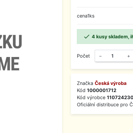
cena1ks

4 kusy skladem, i
Počet
−
+
Značka
Česká výroba
Kód
1000001712
Kód výrobce
110724230
Oficiální distribuce pro 