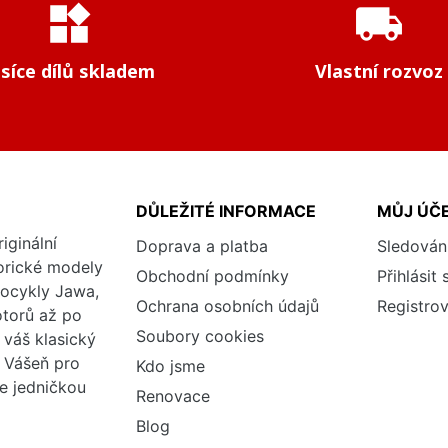
widgets
local_shipping
isíce dílů skladem
Vlastní rozvoz
DŮLEŽITÉ INFORMACE
MŮJ ÚČ
iginální
Doprava a platba
Sledován
torické modely
Obchodní podmínky
Přihlásit 
tocykly Jawa,
Ochrana osobních údajů
Registrov
otorů až po
Soubory cookies
váš klasický
. Vášeň pro
Kdo jsme
me jedničkou
Renovace
Blog