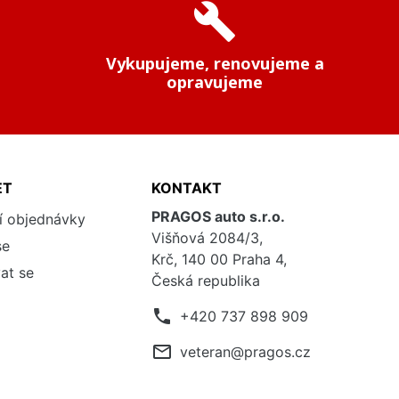
build
Vykupujeme, renovujeme a
opravujeme
ET
KONTAKT
PRAGOS auto s.r.o.
í objednávky
Višňová 2084/3,
se
Krč, 140 00 Praha 4,
at se
Česká republika
phone
+420 737 898 909
mail_outline
veteran@pragos.cz