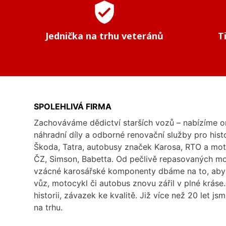
verified_user
Jednička na trhu veteránů
T
SPOLEHLIVÁ FIRMA
Zachováváme dědictví starších vozů – nabízíme or
náhradní díly a odborné renovační služby pro his
Škoda, Tatra, autobusy značek Karosa, RTO a mo
ČZ, Simson, Babetta. Od pečlivě repasovaných m
vzácné karosářské komponenty dbáme na to, aby 
vůz, motocykl či autobus znovu zářil v plné kráse
historii, závazek ke kvalitě. Již více než 20 let js
na trhu.