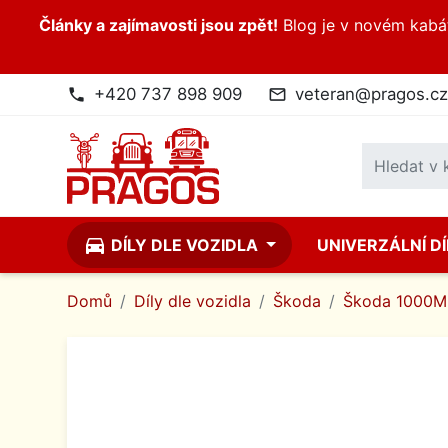
Články a zajímavosti jsou zpět!
Blog je v novém kabátk
+420 737 898 909
veteran@pragos.cz
phone
mail_outline
directions_car
DÍLY DLE VOZIDLA
UNIVERZÁLNÍ D
Domů
Díly dle vozidla
Škoda
Škoda 1000MB