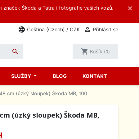
×
m značek Škoda a Tatra i fotografie vašich vozů.
language

Čeština (Czech) / CZK
Přihlásit se

shopping_cart
Košík
(0)
SLUŽBY
BLOG
KONTAKT
 148 cm (úzký sloupek) Škoda MB, 100
8 cm (úzký sloupek) Škoda MB,
H