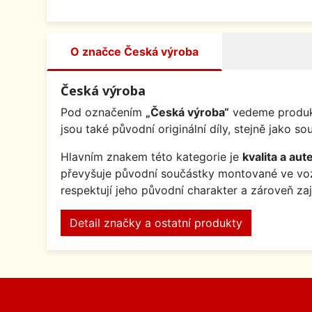
O značce Česká výroba
Česká výroba
Pod označením
„Česká výroba“
vedeme produkt
jsou také původní originální díly, stejně jak
Hlavním znakem této kategorie je
kvalita a aute
převyšuje původní součástky montované ve v
respektují jeho původní charakter a zároveň za
Detail značky a ostatní produkty