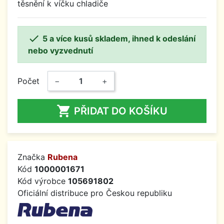
těsnění k víčku chladiče

5 a více kusů skladem, ihned k odeslání
nebo vyzvednutí
Počet
−
+

PŘIDAT DO KOŠÍKU
Značka
Rubena
Kód
1000001671
Kód výrobce
105691802
Oficiální distribuce pro Českou republiku