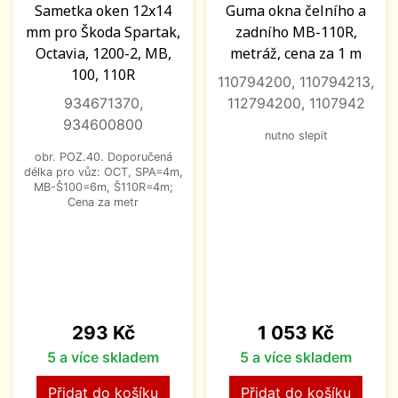
Sametka oken 12x14
Guma okna čelního a
mm pro Škoda Spartak,
zadního MB-110R,
Octavia, 1200-2, MB,
metráž, cena za 1 m
100, 110R
110794200, 110794213,
934671370,
112794200, 1107942
934600800
nutno slepit
obr. POZ.40. Doporučená
délka pro vůz: OCT, SPA=4m,
MB-Š100=6m, Š110R=4m;
Cena za metr
Cena
Cena
293 Kč
1 053 Kč
5 a více skladem
5 a více skladem
Přidat do košíku
Přidat do košíku