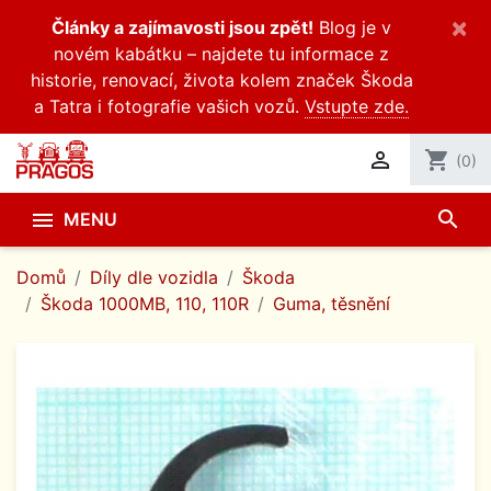
×
Články a zajímavosti jsou zpět!
Blog je v
novém kabátku – najdete tu informace z
historie, renovací, života kolem značek Škoda
a Tatra i fotografie vašich vozů.
Vstupte zde.

shopping_cart
(0)
search

MENU
Domů
Díly dle vozidla
Škoda
Škoda 1000MB, 110, 110R
Guma, těsnění