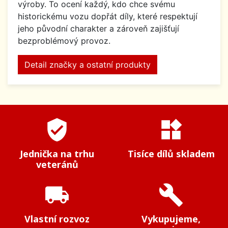
výroby. To ocení každý, kdo chce svému
historickému vozu dopřát díly, které respektují
jeho původní charakter a zároveň zajišťují
bezproblémový provoz.
Detail značky a ostatní produkty
verified_user
widgets
Jednička na trhu
Tisíce dílů skladem
veteránů
local_shipping
build
Vlastní rozvoz
Vykupujeme,