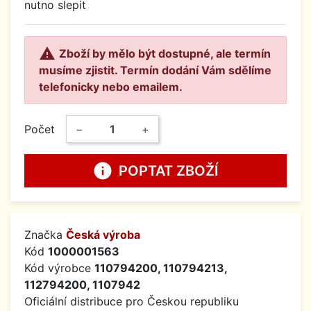
nutno slepit

Zboží by mělo být dostupné, ale termín
musíme zjistit. Termín dodání Vám sdělíme
telefonicky nebo emailem.
Počet
−
+
info
POPTAT ZBOŽÍ
Značka
Česká výroba
Kód
1000001563
Kód výrobce
110794200, 110794213,
112794200, 1107942
Oficiální distribuce pro Českou republiku