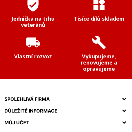
verified_user
widgets
Jednička na trhu
Tisíce dílů skladem
veteránů
local_shipping
build
Vlastní rozvoz
Vykupujeme,
renovujeme a
opravujeme
SPOLEHLIVÁ FIRMA
DŮLEŽITÉ INFORMACE
MŮJ ÚČET