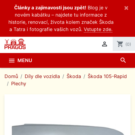
×
Články a zajímavosti jsou zpět!
Blog je v
novém kabátku – najdete tu informace z
historie, renovací, života kolem značek Škoda
a Tatra i fotografie vašich vozů.
Vstupte zde.

shopping_cart
(0)
search

MENU
Domů
Díly dle vozidla
Škoda
Škoda 105-Rapid
Plechy