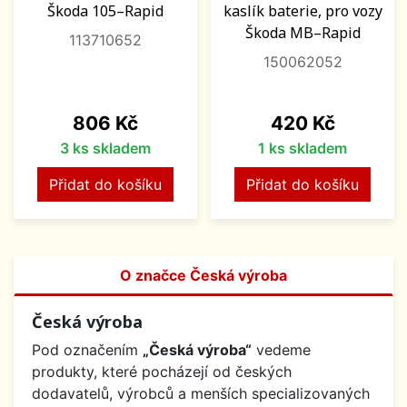
Škoda 105–Rapid
kaslík baterie, pro vozy
Škoda MB–Rapid
113710652
150062052
Cena
Cena
806 Kč
420 Kč
3 ks skladem
1 ks skladem
Přidat do košíku
Přidat do košíku
O značce Česká výroba
Česká výroba
Pod označením
„Česká výroba“
vedeme
produkty, které pocházejí od českých
dodavatelů, výrobců a menších specializovaných