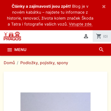
×
Články a zajímavosti jsou zpět!
Blog je v
novém kabátku – najdete tu informace z
historie, renovací, života kolem značek Škoda
a Tatra i fotografie vašich vozů.
Vstupte zde.

shopping_cart
(0)
search

MENU
Domů
Podložky, pojistky, spony