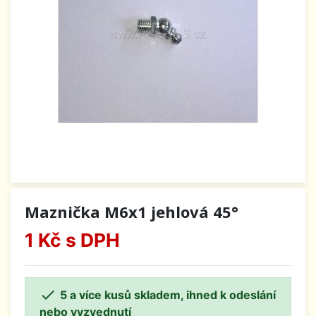
Maznička M6x1 jehlová 45°
1 Kč
s DPH

5 a více kusů skladem, ihned k odeslání
nebo vyzvednutí