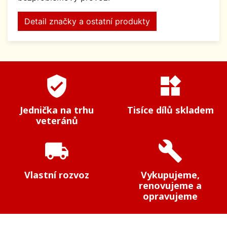
Detail značky a ostatní produkty
verified_user
widgets
Jednička na trhu
Tisíce dílů skladem
veteránů
local_shipping
build
Vlastní rozvoz
Vykupujeme,
renovujeme a
opravujeme