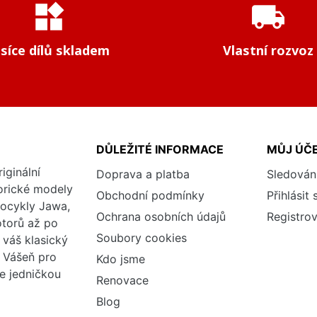
widgets
local_shipping
isíce dílů skladem
Vlastní rozvoz
DŮLEŽITÉ INFORMACE
MŮJ ÚČ
iginální
Doprava a platba
Sledován
torické modely
Obchodní podmínky
Přihlásit 
tocykly Jawa,
Ochrana osobních údajů
Registrov
otorů až po
Soubory cookies
váš klasický
. Vášeň pro
Kdo jsme
me jedničkou
Renovace
Blog