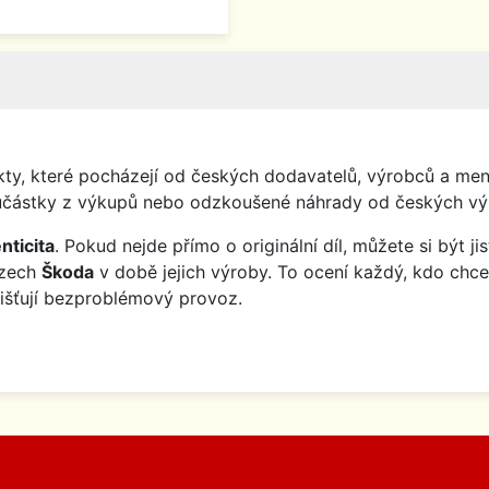
y, které pocházejí od českých dodavatelů, výrobců a menš
o součástky z výkupů nebo odzkoušené náhrady od českých vý
nticita
. Pokud nejde přímo o originální díl, můžete si být j
ozech
Škoda
v době jejich výroby. To ocení každý, kdo chce
jišťují bezproblémový provoz.