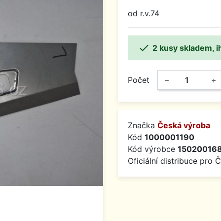
od r.v.74

2 kusy skladem, i
Počet
−
+
Značka
Česká výroba
Kód
1000001190
Kód výrobce
15020016
Oficiální distribuce pro 