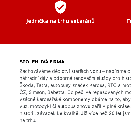
verified_user
Jednička na trhu veteránů
T
SPOLEHLIVÁ FIRMA
Zachováváme dědictví starších vozů – nabízíme or
náhradní díly a odborné renovační služby pro his
Škoda, Tatra, autobusy značek Karosa, RTO a mo
ČZ, Simson, Babetta. Od pečlivě repasovaných m
vzácné karosářské komponenty dbáme na to, aby 
vůz, motocykl či autobus znovu zářil v plné kráse
historii, závazek ke kvalitě. Již více než 20 let js
na trhu.