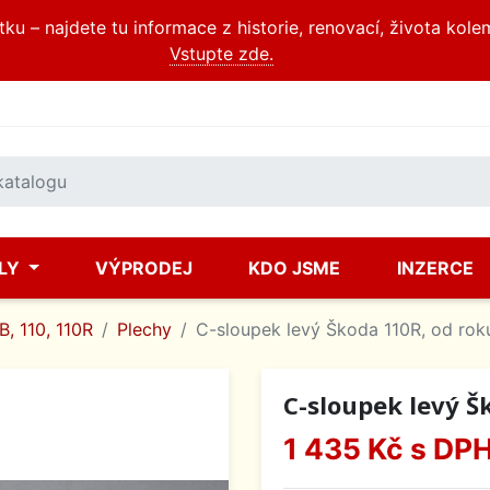
u – najdete tu informace z historie, renovací, života kole
Vstupte zde.
ÍLY
VÝPRODEJ
KDO JSME
INZERCE
, 110, 110R
Plechy
C-sloupek levý Škoda 110R, od rok
C-sloupek levý Š
1 435 Kč
s DP