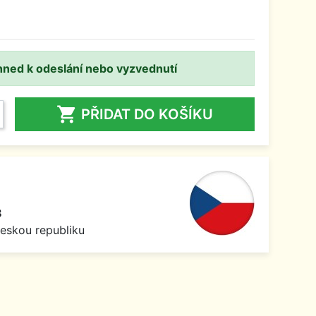
hned k odeslání nebo vyzvednutí

PŘIDAT DO KOŠÍKU
8
Českou republiku