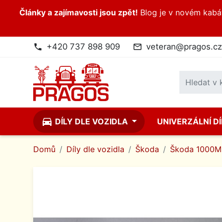
Články a zajímavosti jsou zpět!
Blog je v novém kabátk
+420 737 898 909
veteran@pragos.cz
phone
mail_outline
directions_car
DÍLY DLE VOZIDLA
UNIVERZÁLNÍ D
Domů
Díly dle vozidla
Škoda
Škoda 1000MB