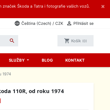
×
m značek Škoda a Tatra i fotografie vašich vozů.
language

Čeština (Czech) / CZK
Přihlásit se

shopping_cart
Košík
(0)
SLUŽBY
BLOG
KONTAKT
u 1974
koda 110R, od roku 1974
H