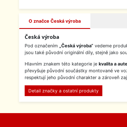
O značce Česká výroba
Česká výroba
Pod označením
„Česká výroba“
vedeme produkt
jsou také původní originální díly, stejně jak
Hlavním znakem této kategorie je
kvalita a aute
převyšuje původní součástky montované ve v
respektují jeho původní charakter a zároveň za
Detail značky a ostatní produkty