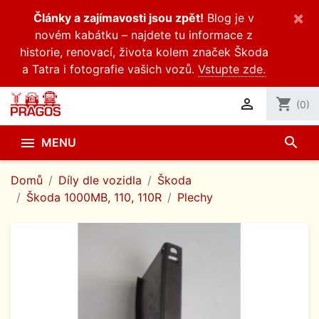
×
Články a zajímavosti jsou zpět!
Blog je v
novém kabátku – najdete tu informace z
historie, renovací, života kolem značek Škoda
a Tatra i fotografie vašich vozů.
Vstupte zde.

shopping_cart
(0)
search

MENU
Domů
Díly dle vozidla
Škoda
Škoda 1000MB, 110, 110R
Plechy