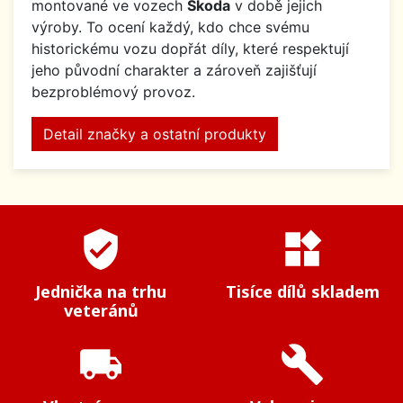
montované ve vozech
Škoda
v době jejich
výroby. To ocení každý, kdo chce svému
historickému vozu dopřát díly, které respektují
jeho původní charakter a zároveň zajišťují
bezproblémový provoz.
Detail značky a ostatní produkty
verified_user
widgets
Jednička na trhu
Tisíce dílů skladem
veteránů
local_shipping
build