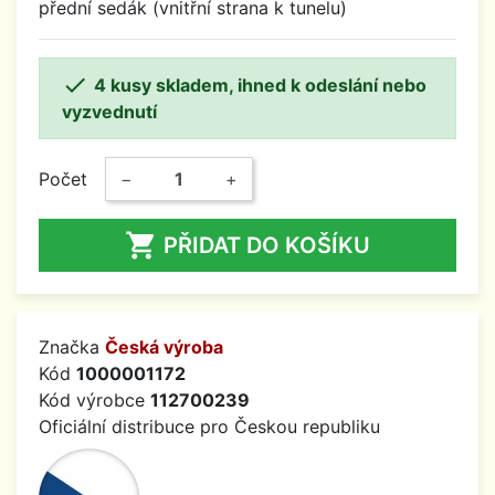
přední sedák (vnitřní strana k tunelu)

4 kusy skladem, ihned k odeslání nebo
vyzvednutí
Počet
−
+

PŘIDAT DO KOŠÍKU
Značka
Česká výroba
Kód
1000001172
Kód výrobce
112700239
Oficiální distribuce pro Českou republiku