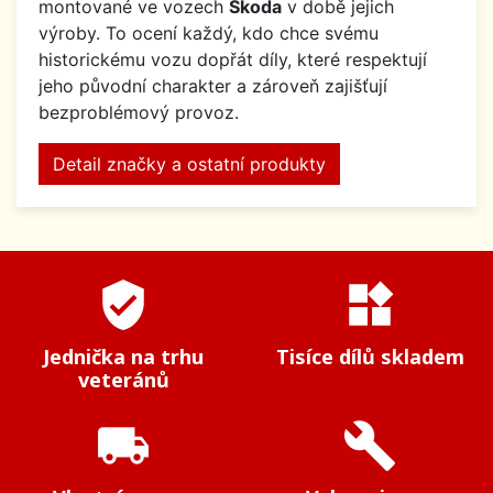
montované ve vozech
Škoda
v době jejich
výroby. To ocení každý, kdo chce svému
historickému vozu dopřát díly, které respektují
jeho původní charakter a zároveň zajišťují
bezproblémový provoz.
Detail značky a ostatní produkty
verified_user
widgets
Jednička na trhu
Tisíce dílů skladem
veteránů
local_shipping
build