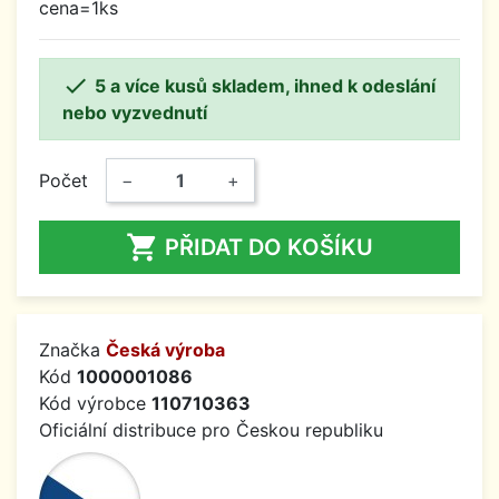
cena=1ks

5 a více kusů skladem, ihned k odeslání
nebo vyzvednutí
Počet
−
+

PŘIDAT DO KOŠÍKU
Značka
Česká výroba
Kód
1000001086
Kód výrobce
110710363
Oficiální distribuce pro Českou republiku