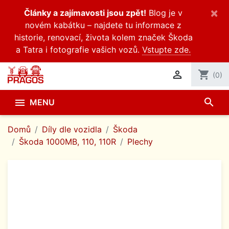
×
Články a zajímavosti jsou zpět!
Blog je v
novém kabátku – najdete tu informace z
historie, renovací, života kolem značek Škoda
a Tatra i fotografie vašich vozů.
Vstupte zde.

shopping_cart
(0)
search

MENU
Domů
Díly dle vozidla
Škoda
Škoda 1000MB, 110, 110R
Plechy