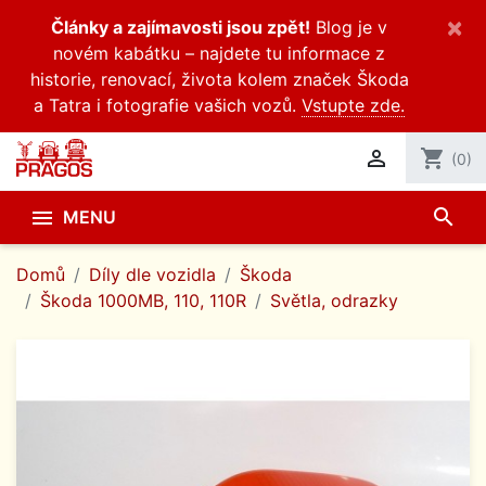
×
Články a zajímavosti jsou zpět!
Blog je v
novém kabátku – najdete tu informace z
historie, renovací, života kolem značek Škoda
a Tatra i fotografie vašich vozů.
Vstupte zde.

shopping_cart
(0)
search

MENU
Domů
Díly dle vozidla
Škoda
Škoda 1000MB, 110, 110R
Světla, odrazky