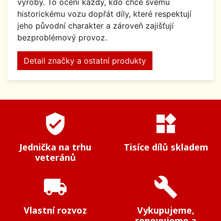
výroby. To ocení každý, kdo chce svému
historickému vozu dopřát díly, které respektují
jeho původní charakter a zároveň zajišťují
bezproblémový provoz.
Detail značky a ostatní produkty
verified_user
widgets
Jednička na trhu
Tisíce dílů skladem
veteránů
local_shipping
build
Vlastní rozvoz
Vykupujeme,
renovujeme a