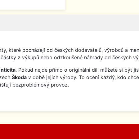
y, které pocházejí od českých dodavatelů, výrobců a menš
o součástky z výkupů nebo odzkoušené náhrady od českých vý
nticita
. Pokud nejde přímo o originální díl, můžete si být j
ozech
Škoda
v době jejich výroby. To ocení každý, kdo chce
jišťují bezproblémový provoz.