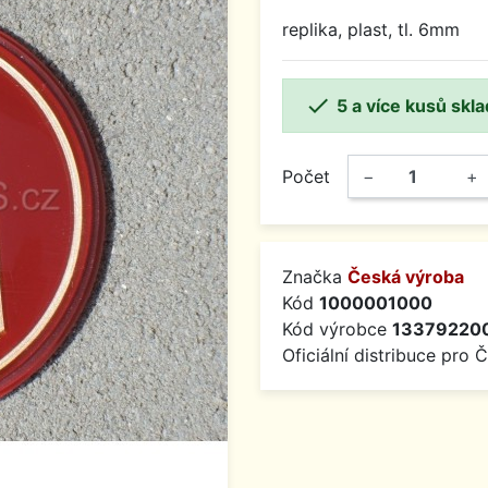
replika, plast, tl. 6mm

5 a více kusů skl
Počet
−
+
Značka
Česká výroba
Kód
1000001000
Kód výrobce
13379220
Oficiální distribuce pro 