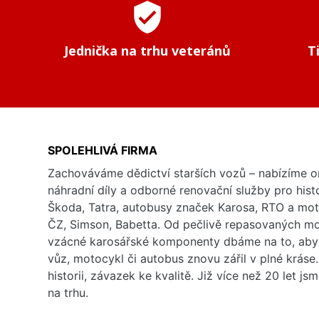
verified_user
Jednička na trhu veteránů
T
SPOLEHLIVÁ FIRMA
Zachováváme dědictví starších vozů – nabízíme or
náhradní díly a odborné renovační služby pro his
Škoda, Tatra, autobusy značek Karosa, RTO a mo
ČZ, Simson, Babetta. Od pečlivě repasovaných m
vzácné karosářské komponenty dbáme na to, aby 
vůz, motocykl či autobus znovu zářil v plné kráse
historii, závazek ke kvalitě. Již více než 20 let js
na trhu.