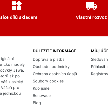
widgets
local_shipping
isíce dílů skladem
Vlastní rozvoz
DŮLEŽITÉ INFORMACE
MŮJ ÚČ
iginální
Doprava a platba
Sledován
torické modely
Obchodní podmínky
Přihlásit 
tocykly Jawa,
Ochrana osobních údajů
Registrov
otorů až po
Soubory cookies
váš klasický
. Vášeň pro
Kdo jsme
me jedničkou
Renovace
Blog