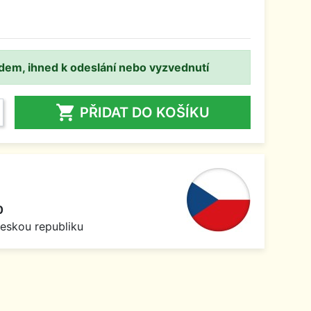
adem, ihned k odeslání nebo vyzvednutí

PŘIDAT DO KOŠÍKU
0
Českou republiku