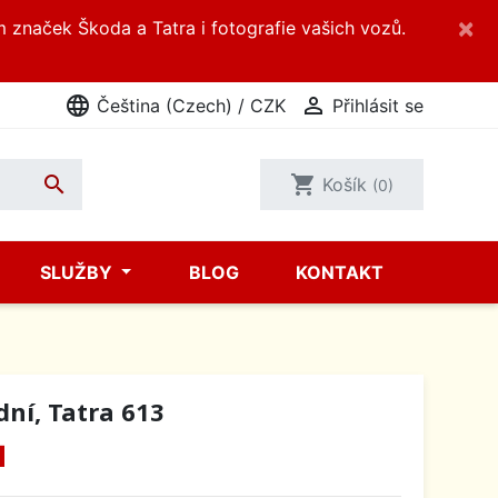
×
m značek Škoda a Tatra i fotografie vašich vozů.
language

Čeština (Czech) / CZK
Přihlásit se

shopping_cart
Košík
(0)
SLUŽBY
BLOG
KONTAKT
dní, Tatra 613
H