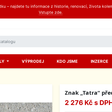
u – najdete tu informace z historie, renovací, života kole
Vstupte zde.
ÍLY
VÝPRODEJ
KDO JSME
INZERCE
Znak „Tatra“ pře
2 276 Kč
s DP