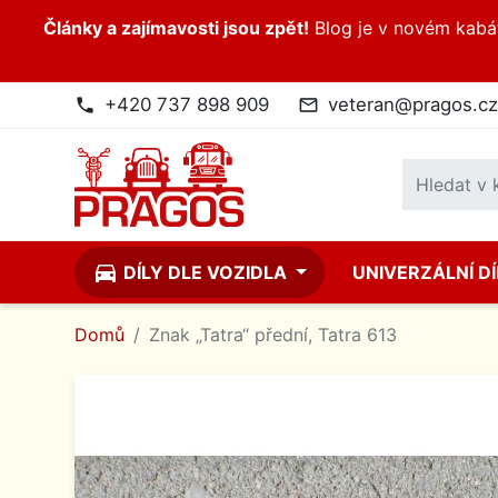
Články a zajímavosti jsou zpět!
Blog je v novém kabátk
+420 737 898 909
veteran@pragos.cz
phone
mail_outline
directions_car
DÍLY DLE VOZIDLA
UNIVERZÁLNÍ D
Domů
Znak „Tatra“ přední, Tatra 613