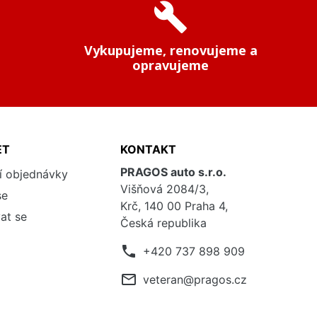
build
Vykupujeme, renovujeme a
opravujeme
ET
KONTAKT
PRAGOS auto s.r.o.
í objednávky
Višňová 2084/3,
se
Krč, 140 00 Praha 4,
at se
Česká republika
phone
+420 737 898 909
mail_outline
veteran@pragos.cz